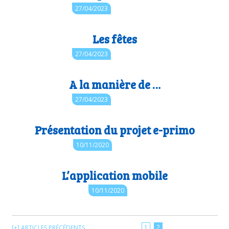
Auteur : 44.cpdnum2
27/04/2023
Les fêtes
Auteur : 44.cpdnum2
27/04/2023
A la manière de …
Auteur : 44.cpdnum2
27/04/2023
Présentation du projet e-primo
Auteur : Support One
10/11/2020
L’application mobile
Auteur : sites-web.e-primo
10/11/2020
1
2
[+] ARTICLES PRÉCÉDENTS