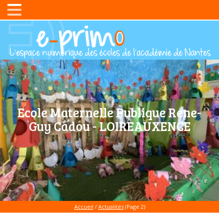
Ecole Maternelle Publique Rene-
Guy Cadou - LOIREAUXENCE
Accueil
/
Actualités
(Page 2)