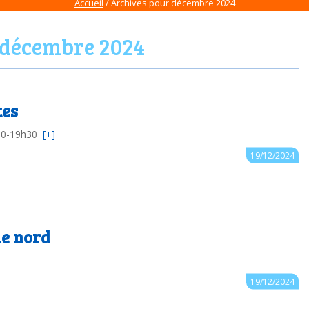
Accueil
/ Archives pour décembre 2024
décembre 2024
tes
h30-19h30
[+]
Auteur : 44.cpdnum2
19/12/2024
le nord
Auteur : 44.cpdnum2
19/12/2024