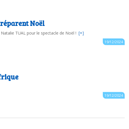
préparent Noël
ir Natalie TUAL pour le spectacle de Noël !
[+]
Auteur : 44.cpdnum2
19/12/2024
Afrique
Auteur : 44.cpdnum2
19/12/2024